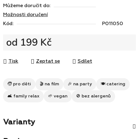
Můžeme doručit do:
Možnosti doručení
Kód:
P011050
od
199 Kč
Měrná cena:
Tisk
Zeptat se
Sdílet
🧒 pro děti
🎬 na film
🎉 na party
🍽 catering
🛋 family relax
🌱 vegan
🚫 bez alergenů
Varianty