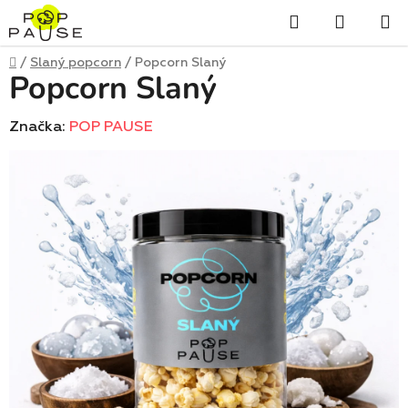
Přejít
Hledat
NÁKUP
na
obsah
KOŠÍK
Domů
/
Slaný popcorn
/
Popcorn Slaný
Popcorn Slaný
Značka:
POP PAUSE