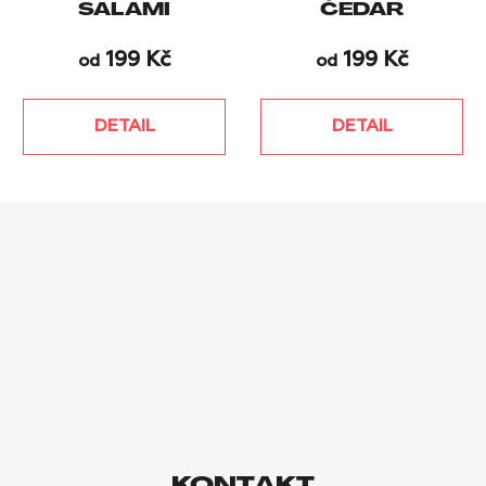
SALAMI
ČEDAR
199 Kč
199 Kč
od
od
DETAIL
DETAIL
Z
Á
P
A
T
Í