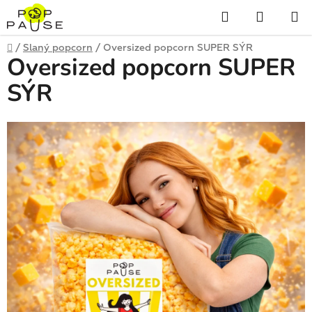
Přejít
Hledat
NÁKUP
na
obsah
KOŠÍK
Domů
/
Slaný popcorn
/
Oversized popcorn SUPER SÝR
Oversized popcorn SUPER
SÝR