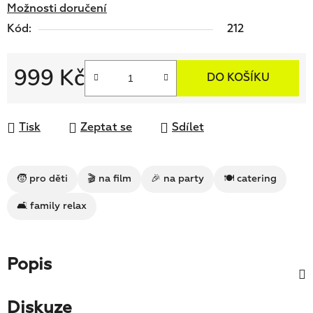
Možnosti doručení
Kód:
212
999 Kč
DO KOŠÍKU
Měrná cena:
Tisk
Zeptat se
Sdílet
🧒 pro děti
🎬 na film
🎉 na party
🍽 catering
🛋 family relax
Popis
Diskuze